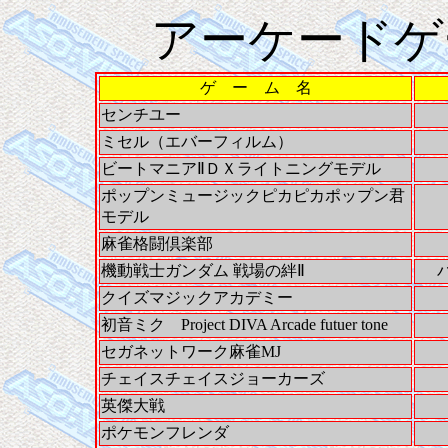
アーケードゲ
ゲ ー ム 名
センチユー
ミセル（エバーフィルム）
ビートマニアⅡＤＸライトニングモデル
ポップンミュージックピカピカポップン君
モデル
麻雀格闘倶楽部
機動戦士ガンダム 戦場の絆Ⅱ
クイズマジックアカデミー
初音ミク Project DIVA Arcade futuer tone
セガネットワーク麻雀MJ
チェイスチェイスジョーカーズ
英傑大戦
ポケモンフレンダ